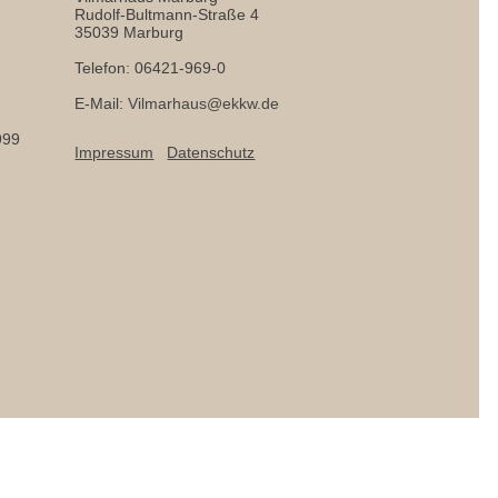
Rudolf-Bultmann-Straße 4
35039 Marburg
Telefon: 06421-969-0
E-Mail:
Vilmarhaus@ekkw.de
999
Impressum
Datenschutz