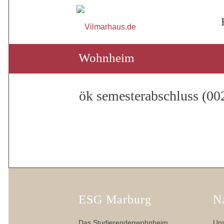
Wohnheim
ök semesterabschluss (00
ESG Marburg
N
Das Studierendenwohnheim
Uns