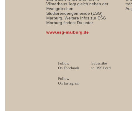
Vilmarhaus liegt gleich neben der
trä
Evangelischen
Aug
Studierendengemeinde (ESG)
Marburg. Weitere Infos zur ESG
Marburg findest Du unter:
www.esg-marburg.de
Follow
Subscribe
On Facebook
to RSS Feed
Follow
On Instagram