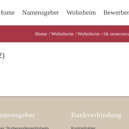
Home
Namensgeber
Wohnheim
Bewerbe
Home
/
Wohnheim
/
Wohnheim
/
ök semester
2)
amensgeber
Bankverbindung
er Studierendenwohnheim
Kontoinhaber: