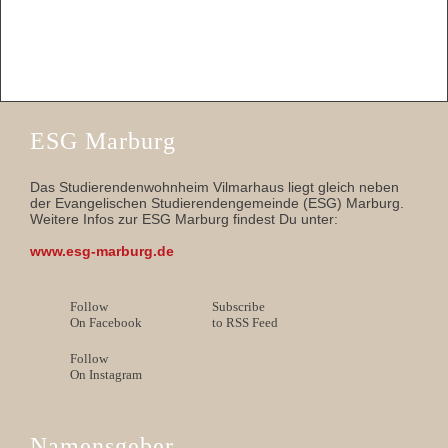
ESG Marburg
Das Studierendenwohnheim Vilmarhaus liegt gleich neben
der Evangelischen Studierendengemeinde (ESG) Marburg.
Weitere Infos zur ESG Marburg findest Du unter:
www.esg-marburg.de
Follow
Subscribe
On Facebook
to RSS Feed
Follow
On Instagram
Namensgeber