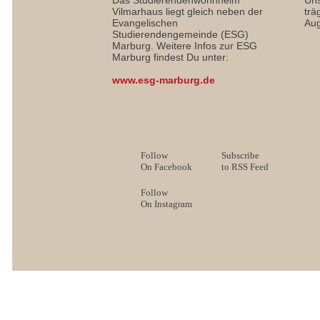
Vilmarhaus liegt gleich neben der
trä
Evangelischen
Aug
Studierendengemeinde (ESG)
Marburg. Weitere Infos zur ESG
Marburg findest Du unter:
www.esg-marburg.de
Follow
Subscribe
On Facebook
to RSS Feed
Follow
On Instagram