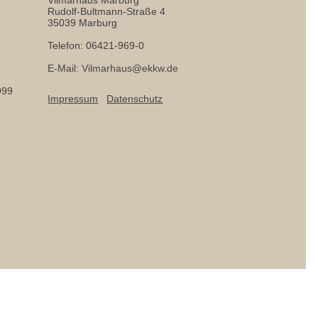
Rudolf-Bultmann-Straße 4
35039 Marburg
Telefon: 06421-969-0
E-Mail:
Vilmarhaus@ekkw.de
999
Impressum
Datenschutz