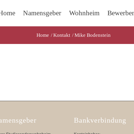
Home
Namensgeber
Wohnheim
Bewerbe
Home
/
Kontakt
/
Mike Bodenstein
amensgeber
Bankverbindung
er Studierendenwohnheim
Kontoinhaber: