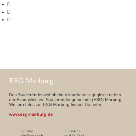
ESG Marburg
Das Studierendenwohnheim Vilmarhaus liegt gleich neben
der Evangelischen Studierendengemeinde (ESG) Marburg.
Weitere Infos zur ESG Marburg findest Du unter:
www.esg-marburg.de
Follow
Subscribe
On Facebook
to RSS Feed