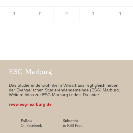
ESG Marburg
Das Studierendenwohnheim Vilmarhaus liegt gleich neben
der Evangelischen Studierendengemeinde (ESG) Marburg.
Weitere Infos zur ESG Marburg findest Du unter:
www.esg-marburg.de
Follow
Subscribe
On Facebook
to RSS Feed